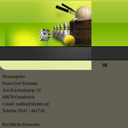
Herausgeber
Hans-Gert Klemme
Am Kirchenkamp 10
49078 Osnabrück
e-mail: mailto@sbchen.de
Telefon: 0541 / 441718
Rechtliche Hinweise