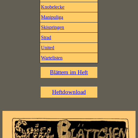
Knobelecke
Manipuliga
Skispringen
Strad
United
Wartelisten
Blättern im Heft
Heftdownload